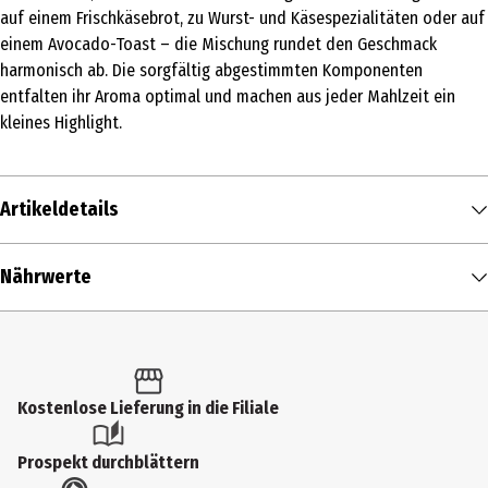
auf einem Frischkäsebrot, zu Wurst- und Käsespezialitäten oder auf
einem Avocado-Toast – die Mischung rundet den Geschmack
harmonisch ab. Die sorgfältig abgestimmten Komponenten
entfalten ihr Aroma optimal und machen aus jeder Mahlzeit ein
kleines Highlight.
Artikeldetails
Inhalt
Nährwerte
50 g
Nährwerte je
100 g
Produkttyp
Brennwert
226 kcal / 943 kJ
Gewürze
Fett in g
7,4 g
Kostenlose Lieferung in die Filiale
Zutaten
- davon gesättigte Fettsäuren in g
1,2 g
Fleur de Sel Meersalz, roter Paprika, Tomate, rote Zwiebel, Lauch,
Prospekt durchblättern
Schwarzkümmel, Rauchsalz, Schnittlauch, grüner Pfeffer, braune Sen
Kohlenhydrate in g
21,4 g