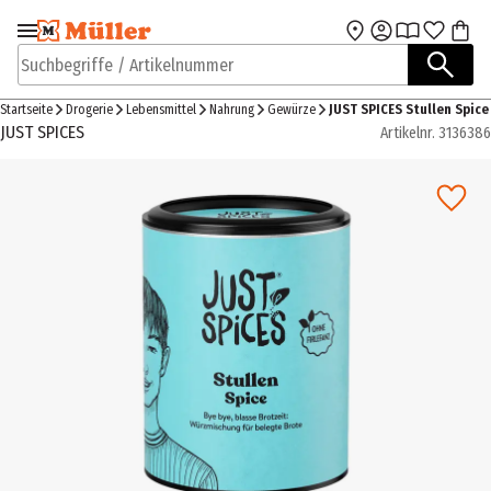
Zur Navigation
Zum Hauptinhalt
springen
springen
Suchbegriffe / Artikelnummer
Startseite
Drogerie
Lebensmittel
Nahrung
Gewürze
JUST SPICES Stullen Spice
JUST SPICES
Artikelnr.
3136386