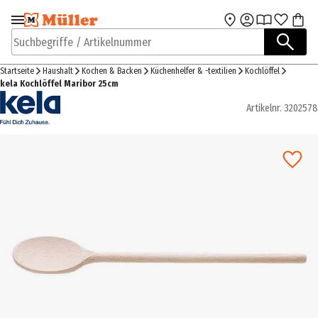
Zur Navigation
Zum Hauptinhalt
springen
springen
Suchbegriffe / Artikelnummer
Startseite
Haushalt
Kochen & Backen
Küchenhelfer & -textilien
Kochlöffel
kela Kochlöffel Maribor 25cm
Artikelnr.
3202578