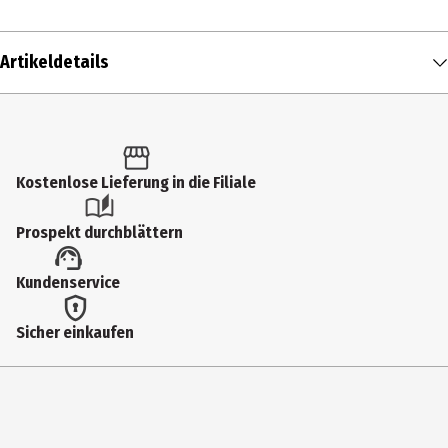
Artikeldetails
Inhalt
1 Stk.
Produkttyp
Kostenlose Lieferung in die Filiale
Kochlöffel
Prospekt durchblättern
Farbe
Kundenservice
Natur
Höhe
Sicher einkaufen
25 cm
Materialdetails
Buchenholz