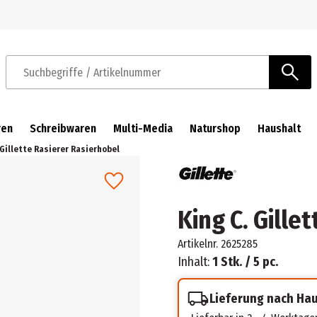
Zur Navigation springen
Zum Hauptinhalt springen
Suchbegriffe / Artikelnummer
ren
Schreibwaren
Multi-Media
Naturshop
Haushalt
 Gillette Rasierer Rasierhobel
King C. Gille
Artikelnr.
2625285
Inhalt:
1 Stk. / 5 pc.
Lieferung nach Ha