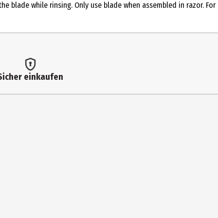
the blade while rinsing. Only use blade when assembled in razor. For
 die Haut halten. 3. Die Haut entgegengesetzt zur Rasurrichtung
 Mit kurzen Zügen der Wuchsrichutng des Haares folgen. 6. Beide
Sicher einkaufen
chgezogene Bewegungen durchführen, insbesondere entlang des
 Gesicht mit kaltem Wasser abspülen. Klinge vor dem Entsorgen
f damaged. Do not remove the blade while rinsing. Only use blade