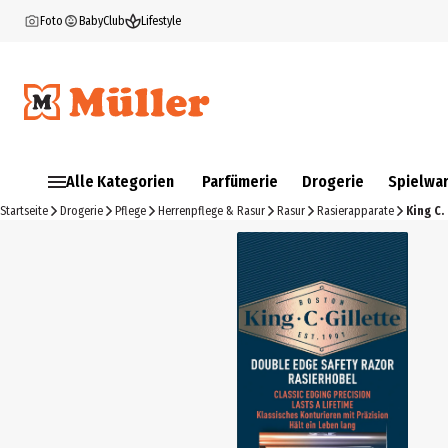
Foto
BabyClub
Lifestyle
Alle Kategorien
Parfümerie
Drogerie
Spielwa
Startseite
Drogerie
Pflege
Herrenpflege & Rasur
Rasur
Rasierapparate
King C.