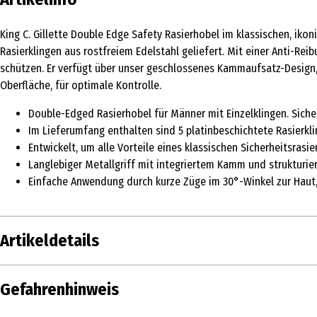
King C. Gillette Double Edge Safety Rasierhobel im klassischen, ikon
Rasierklingen aus rostfreiem Edelstahl geliefert. Mit einer Anti-Re
schützen. Er verfügt über unser geschlossenes Kammaufsatz-Design, 
Oberfläche, für optimale Kontrolle.
Double-Edged Rasierhobel für Männer mit Einzelklingen. Sicherh
Im Lieferumfang enthalten sind 5 platinbeschichtete Rasierk
Entwickelt, um alle Vorteile eines klassischen Sicherheitsras
Langlebiger Metallgriff mit integriertem Kamm und strukturier
Einfache Anwendung durch kurze Züge im 30°-Winkel zur Haut,
Artikeldetails
Inhalt
1 Stk.
/ 5 pc.
Gefahrenhinweis
Produkttyp
Rasierapparate