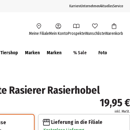
Karriere
Unternehmen
Aktuelles
Service
Meine Filiale
Mein Konto
Prospekte
Wunschliste
Warenkorb
Tiershop
Marken
Marken
% Sale
Foto
tte Rasierer Rasierhobel
19,95 €
inkl. MwSt.
Lieferung in die Filiale
use