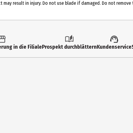
ct may result in injury. Do not use blade if damaged. Do not remove 
eiten. 2. Den geschwungenen Rasiererkopf in einem 30 Grad-Winkel an
s Gewicht des Rasierers sollte genügen, um die Rasur zu beginnen. 5.
rung in die Filiale
Prospekt durchblättern
Kundenservice
n. 7. Bei krausem oder dickem Haar kürzere und nicht komplett dur
erneut einschäumen und leicht gegen die Wuchsrichtung rasieren. 9.
ldren. Sharp blade. Contact may result in injury. Do not use blade i
nly.