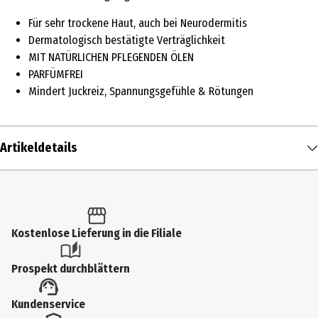
Für sehr trockene Haut, auch bei Neurodermitis
Dermatologisch bestätigte Verträglichkeit
MIT NATÜRLICHEN PFLEGENDEN ÖLEN
PARFÜMFREI
Mindert Juckreiz, Spannungsgefühle & Rötungen
Artikeldetails
Inhalt
75 ml
Produkttyp
Kostenlose Lieferung in die Filiale
Lotion
Prospekt durchblättern
Einsatzbereich
Kundenservice
Pflege