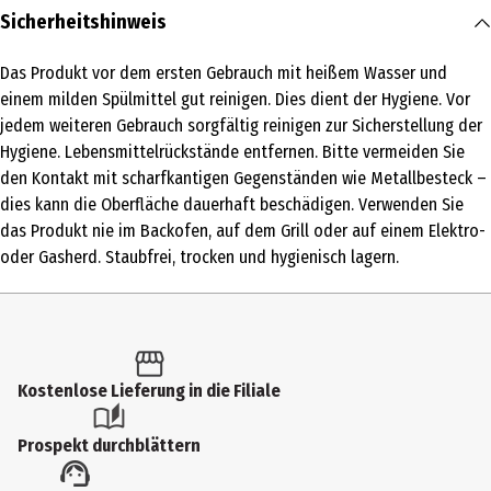
Inhalt
Sicherheitshinweis
1 Stk.
Das Produkt vor dem ersten Gebrauch mit heißem Wasser und
Produkttyp
einem milden Spülmittel gut reinigen. Dies dient der Hygiene. Vor
Brotdosen
jedem weiteren Gebrauch sorgfältig reinigen zur Sicherstellung der
Hygiene. Lebensmittelrückstände entfernen. Bitte vermeiden Sie
Geeignet für
den Kontakt mit scharfkantigen Gegenständen wie Metallbesteck –
Spuelmaschinen
dies kann die Oberfläche dauerhaft beschädigen. Verwenden Sie
das Produkt nie im Backofen, auf dem Grill oder auf einem Elektro-
Farbe
oder Gasherd. Staubfrei, trocken und hygienisch lagern.
Gelb
Materialdetails
Organic Bio Circular, 100% recyclebar
Pflegehinweis
Kostenlose Lieferung in die Filiale
Koziol-Produkte sind spülmaschinengeeignet – bitte beachten Sie
Prospekt durchblättern
die folgenden Pflegehinweise für eine lange Lebensdauer. Spülen
sie das Geschirr im oberen Korb Ihrer Spülmaschine oder von Hand