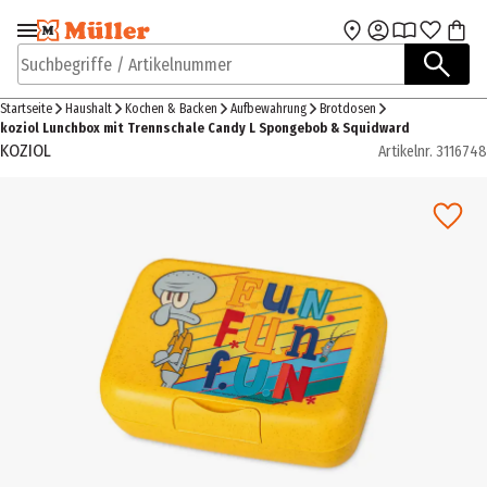
Zur Navigation
Zum Hauptinhalt
springen
springen
Suchbegriffe / Artikelnummer
Startseite
Haushalt
Kochen & Backen
Aufbewahrung
Brotdosen
koziol Lunchbox mit Trennschale Candy L Spongebob & Squidward
KOZIOL
Artikelnr.
3116748