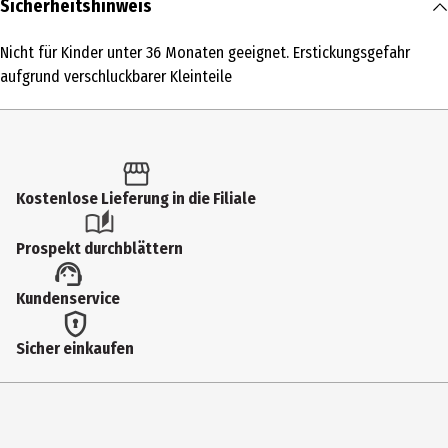
Sicherheitshinweis
1 Stk.
Nicht für Kinder unter 36 Monaten geeignet. Erstickungsgefahr
Produkttyp
aufgrund verschluckbarer Kleinteile
Kleinspielzeug
Altersempfehlung ab
4 Jahre
Kostenlose Lieferung in die Filiale
Artikelnummer des Herstellers
249498-EUC
Prospekt durchblättern
Hersteller
Kundenservice
MGA Zapf Creation GmbH
Herstelleradresse
Sicher einkaufen
Mönchrödener Str.13 96472 Rödental
Kontaktmöglichkeit
https://www.zapf-creation.com/