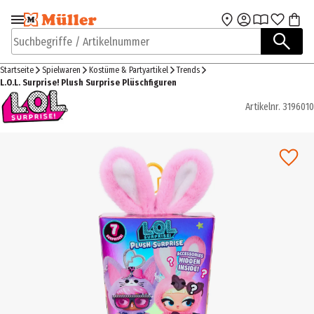
Zur Navigation
Zum Hauptinhalt
springen
springen
Suchbegriffe / Artikelnummer
Startseite
Spielwaren
Kostüme & Partyartikel
Trends
L.O.L. Surprise! Plush Surprise Plüschfiguren
Artikelnr.
3196010