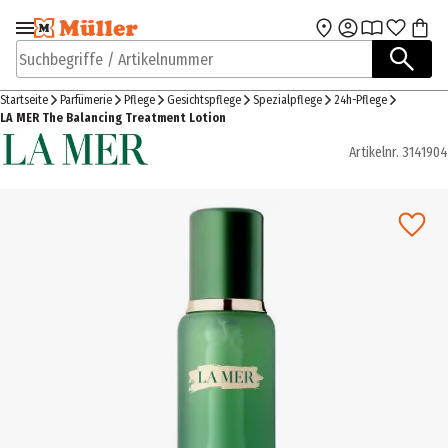
Zur Navigation
Zum Hauptinhalt
springen
springen
Suchbegriffe / Artikelnummer
Startseite
Parfümerie
Pflege
Gesichtspflege
Spezialpflege
24h-Pflege
LA MER The Balancing Treatment Lotion
Artikelnr.
3141904