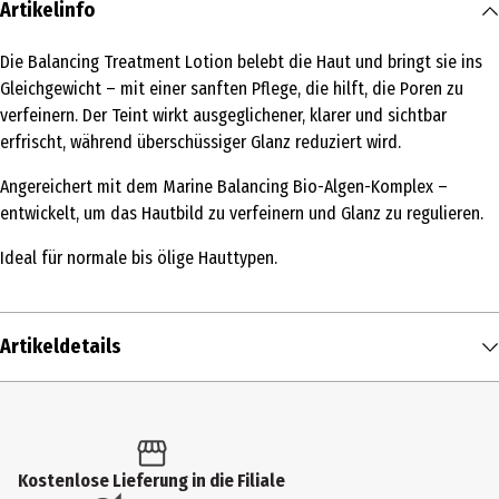
Artikelinfo
Die Balancing Treatment Lotion belebt die Haut und bringt sie ins
Gleichgewicht – mit einer sanften Pflege, die hilft, die Poren zu
verfeinern. Der Teint wirkt ausgeglichener, klarer und sichtbar
erfrischt, während überschüssiger Glanz reduziert wird.
Angereichert mit dem Marine Balancing Bio-Algen-Komplex –
entwickelt, um das Hautbild zu verfeinern und Glanz zu regulieren.
Ideal für normale bis ölige Hauttypen.
Artikeldetails
Inhalt
150 ml
Produkttyp
Kostenlose Lieferung in die Filiale