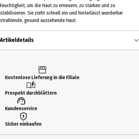
Feuchtigkeit, um die Haut zu erneuern, zu stärken und zu
stabilisieren. Sie zieht schnell ein und hinterlässt wunderbar
strahlende, gesund aussehende Haut.
Artikeldetails
Inhalt
50 ml
Produkttyp
Kostenlose Lieferung in die Filiale
24h-Pflege
Prospekt durchblättern
Einsatzbereich
Kundenservice
Spezialpflege
Hauttyp
Sicher einkaufen
alle Hauttypen