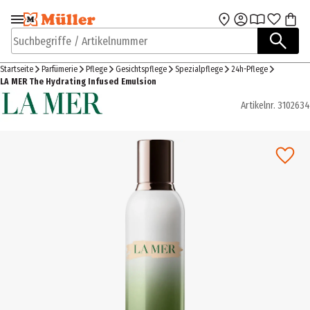
Zur Navigation
Zum Hauptinhalt
springen
springen
Suchbegriffe / Artikelnummer
Startseite
Parfümerie
Pflege
Gesichtspflege
Spezialpflege
24h-Pflege
LA MER The Hydrating Infused Emulsion
Artikelnr.
3102634