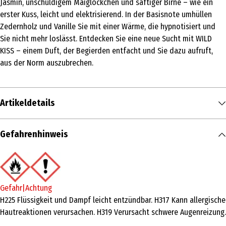
Jasmin, unschuldigem Maiglöckchen und saftiger Birne – wie ein
erster Kuss, leicht und elektrisierend. In der Basisnote umhüllen
Zedernholz und Vanille Sie mit einer Wärme, die hypnotisiert und
Sie nicht mehr loslässt. Entdecken Sie eine neue Sucht mit WILD
KISS – einem Duft, der Begierden entfacht und Sie dazu aufruft,
aus der Norm auszubrechen.
Artikeldetails
Inhalt
Gefahrenhinweis
90 ml
Produkttyp
Eau de Parfum
Gefahr|Achtung
Duftkonzentration
H225 Flüssigkeit und Dampf leicht entzündbar. H317 Kann allergische
Hautreaktionen verursachen. H319 Verursacht schwere Augenreizung.
Eau de Parfum