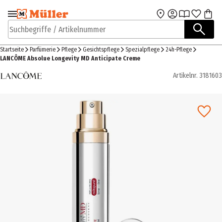
Zur Navigation
Zum Hauptinhalt
springen
springen
Suchbegriffe / Artikelnummer
Startseite
Parfümerie
Pflege
Gesichtspflege
Spezialpflege
24h-Pflege
LANCÔME Absolue Longevity MD Anticipate Creme
Artikelnr.
3181603