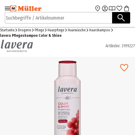
Zur Navigation
Zum Hauptinhalt
springen
springen
Suchbegriffe / Artikelnummer
Startseite
Drogerie
Pflege
Haarpflege
Haarwäsche
Haarshampoo
lavera Pflegeshampoo Color & Shine
Artikelnr.
3199227