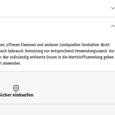
nken, offenen Flammen und anderen Zündquellen fernhalten. Nicht
 nach Gebrauch. Benutzung nur entsprechend Verwendungszweck. Vor
n. Nur vollständig entleerte Dosen in die Wertstoffsammlung geben.
ut anwenden.
ipate, Ethylhexyl Salicylate, Coco-Caprylate,
riazine, Ethylhexyl Triazone, Parfum, Tocopheryl Acetate,
nellol, Hexyl Cinnamal, Alpha-Isomethyl lonone, Tetramethyl
Sicher einkaufen