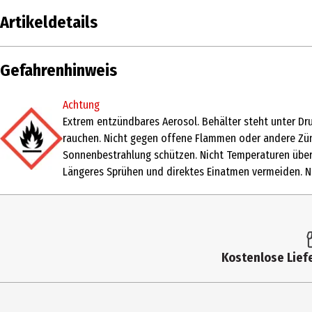
Artikeldetails
Inhalt
75 ml
Gefahrenhinweis
Produkttyp
Spray
Achtung
Einsatzbereich
Sonnenschutz
Extrem entzündbares Aerosol. Behälter steht unter Dr
rauchen. Nicht gegen offene Flammen oder andere Zün
Produkteigenschaft
pflegend|schützend|feuchtigkeitsspenden
Sonnenbestrahlung schützen. Nicht Temperaturen über 
Längeres Sprühen und direktes Einatmen vermeiden. Ni
Hauttyp
alle Hauttypen
Inhaltsstoffe
Butane, Alcohol Denat., C12-15 Alkyl Benzo
Acrylates/Octylacrylamide Copolymer, Diet
Tocopherol, Pentaerythrityl Tetra-Di-t-But
Acetyloctahydronaphthalenes.
Kostenlose Liefe
Wasserfest
Ja