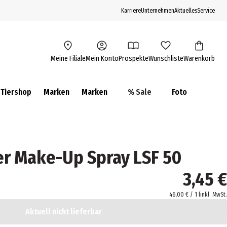
Karriere
Unternehmen
Aktuelles
Service
Meine Filiale
Mein Konto
Prospekte
Wunschliste
Warenkorb
Tiershop
Marken
Marken
% Sale
Foto
r Make-Up Spray LSF 50
3,45 €
46,00 € / 1 l
inkl. MwSt.
Aktuell nicht lieferbar