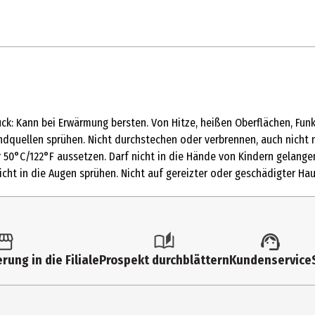
uck: Kann bei Erwärmung bersten. Von Hitze, heißen Oberflächen, Fu
dquellen sprühen. Nicht durchstechen oder verbrennen, auch nicht
d
50°C/122°F aussetzen. Darf nicht in die Hände von Kindern gelange
cht in die Augen sprühen. Nicht auf gereizter oder geschädigter Ha
ate, Propane, Diethylamino Hydroxybenzoyl Hexyl Benzoate, Dibutyl Ad
hylhexyl Butamido Triazone, Bis-Ethylhexyloxyphenol Methoxyphenyl T
yl Hydroxyhydrocinnamate, Aqua, Benzoic Acid, Benzyl Alcohol, Citro
rung in die Filiale
Prospekt durchblättern
Kundenservice