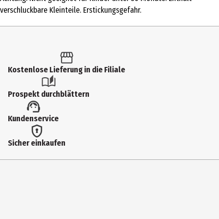
Produkttyp
verschluckbare Kleinteile. Erstickungsgefahr.
Modellkästen
Altersempfehlung ab
18 Jahre
Kostenlose Lieferung in die Filiale
Artikelnummer des Herstellers
10348
Prospekt durchblättern
Hersteller
Kundenservice
Lego GmbH
Herstelleradresse
Sicher einkaufen
CityQuartier DomAquarée Karl-Liebknecht-Str. 5 10178 Berlin
Kontaktmöglichkeit
lego.com/service