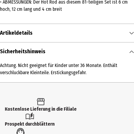
• ABMESSUNGEN: Der Hot Rod aus diesem 81-teiligen Set ist 6 cm
hoch, 12 cm lang und 4 cm breit
Artikeldetails
Inhalt
Sicherheitshinweis
1 Stk.
Achtung. Nicht geeignet für Kinder unter 36 Monate. Enthält
Produkttyp
verschluckbare Kleinteile. Erstickungsgefahr.
Modellkästen
Altersempfehlung ab
5 Jahre
Kostenlose Lieferung in die Filiale
Artikelnummer des Herstellers
60485
Prospekt durchblättern
Hersteller