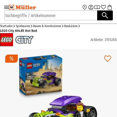
Zur Navigation
Zum Hauptinhalt
springen
springen
Suchbegriffe / Artikelnummer
Startseite
Spielwaren
Bauen & Konstruieren
Baukästen
LEGO City 60485 Hot Rod
Artikelnr.
3155288