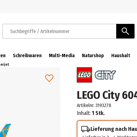
Zur Navigation springen
Zum Hauptinhalt springen
Suchbegriffe / Artikelnummer
ren
Schreibwaren
Multi-Media
Naturshop
Haushalt
erjet
LEGO City 60
Artikelnr.
3193278
Inhalt:
1 Stk.
Lieferung nach Ha