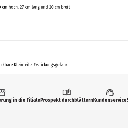
0 cm hoch, 27 cm lang und 20 cm breit
1 Stk.
Modellkästen
ckbare Kleinteile. Erstickungsgefahr.
4 Jahre
60492
Lego GmbH
rung in die Filiale
Prospekt durchblättern
Kundenservice
CityQuartier DomAquarée Karl-Liebknecht-Str. 5 10178 Berlin
lego.com/service