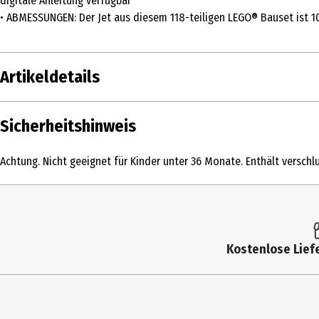
digitale Anleitung verfügbar
• ABMESSUNGEN: Der Jet aus diesem 118-teiligen LEGO® Bauset ist 1
Artikeldetails
Inhalt
Sicherheitshinweis
Produkttyp
Achtung. Nicht geeignet für Kinder unter 36 Monate. Enthält verschlu
Altersempfehlung ab
Artikelnummer des Herstellers
Hersteller
Kostenlose Liefe
Herstelleradresse
Kontaktmöglichkeit