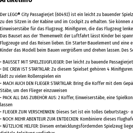
Der LEGO® City Passagierjet (60492) ist ein leicht zu bauender Spie
zu den Sitzen in der Kabine und im Cockpit zu erhalten. Sie könne
Einweiserstäbe für das Flugzeug. Minifiguren, die das Flugzeug lenke
Das Bauset aus der Themenwelt der Luftfahrt lässt Kinder bei spanne
Flugzeuge und das Reisen lieben. Ein Starter-Bauelement und eine ei
Kinder das Modell beim Bauen vergrößern und drehen lassen. Des Se
• BAUSSET MIT SPIELZEUGFLIEGER: Der leicht zu bauende Passagierjet 
• DIE CREW IST STARTKLAR: Zu diesem Spielset gehören 4 Minifiguren
lädt zu vielen Rollenspielen ein
• MACH AUCH DEN FLIEGER STARTKLAR: Bring die Koffer mit dem Gepäck
Stäbe, um den Flieger einzuweisen
• PACK ALL DAS ZUBEHÖR AUS: 2 Koffer, Einweiserstäbe, eine Spielkon
lassen
• FLIEGER ZUM VERSCHENKEN: Dieses Set ist ein tolles Geburtstags- 
• NOCH MEHR ABENTEUR ZUM ENTDECKEN: Kombiniere dieses Flughafens
• NÜTZLICHE HELFER: Diesem entwicklungsfördernden Spielzeug liegen