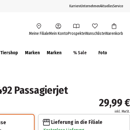
Karriere
Unternehmen
Aktuelles
Service
Meine Filiale
Mein Konto
Prospekte
Wunschliste
Warenkorb
Tiershop
Marken
Marken
% Sale
Foto
492 Passagierjet
29,99 €
inkl. MwSt.
Lieferung in die Filiale
use