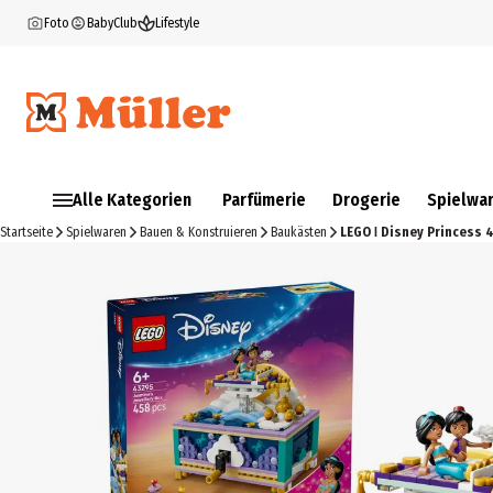
Foto
BabyClub
Lifestyle
Alle Kategorien
Parfümerie
Drogerie
Spielwa
Startseite
Spielwaren
Bauen & Konstruieren
Baukästen
LEGO ǀ Disney Princess 