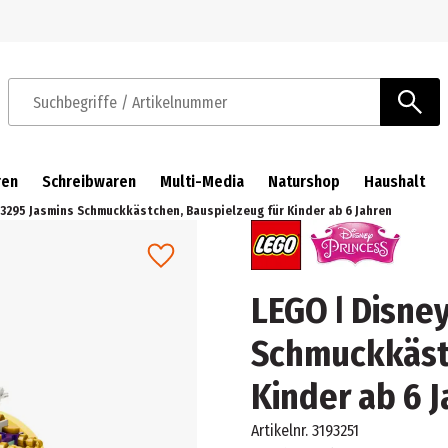
Zur Navigation springen
Zum Hauptinhalt springen
Suchbegriffe / Artikelnummer
ren
Schreibwaren
Multi-Media
Naturshop
Haushalt
43295 Jasmins Schmuckkästchen, Bauspielzeug für Kinder ab 6 Jahren
LEGO ǀ Disne
Schmuckkästc
Kinder ab 6 
Artikelnr.
3193251