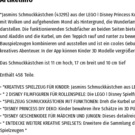
"Jasmins Schmuckkästchen (43295) aus der LEGO ǀ Disney Princess Kol
mit Wolken und aufgehendem Mond als Hintergrund, die Wunderlampe 
darstellen. Die funktionierenden Schubfächer an beiden Seiten biete
und Aladdin und die Kurbel, um den Teppich rauf und runter zu beweg
Bauspielzeugen kombinieren und ausstellen und ist ein cooles Gebur
kreatives Abenteuer. In der App können Kinder 3D Modelle vergrößern
Das Schmuckkästchen ist 11 cm hoch, 17 cm breit und 10 cm tief
Enthält 458 Teile.
• "KREATIVES SPIELZEUG FÜR KINDER: Jasmins Schmuckkästchen aus LE
• " 2 DISNEY FILMFIGUREN FÜR ROLLENSPIELE: Die LEGO ǀ Disney Spielf
• "SPIELZEUG SCHMUCKKÄSTCHEN MIT FUNKTIONEN: Dreh die Kurbel und
• "DISNEY PRINCESS DIY DEKO: Kinder bewahren ihre Schätze im 3D PU
• "DISNEY GESCHENKIDEE FÜR MÄDCHEN UND JUNGEN: Dieses detailreic
• " ENTDECKE WEITERE KREATIVE SPIELSETS: Erweitere die Sammlung d
Spielzeugen "