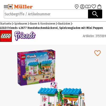
Zur Navigation
Zum Hauptinhalt
springen
springen
Suchbegriffe / Artikelnummer
Startseite
Spielwaren
Bauen & Konstruieren
Baukästen
LEGO Friends 42677 Hundekuchenbäckerei, Spielzeugladen mit Mini Puppen
Artikelnr.
3155189