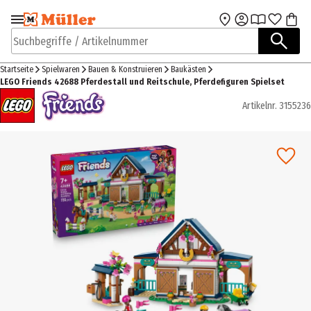
Zur Navigation
Zum Hauptinhalt
springen
springen
Suchbegriffe / Artikelnummer
Startseite
Spielwaren
Bauen & Konstruieren
Baukästen
LEGO Friends 42688 Pferdestall und Reitschule, Pferdefiguren Spielset
Artikelnr.
3155236