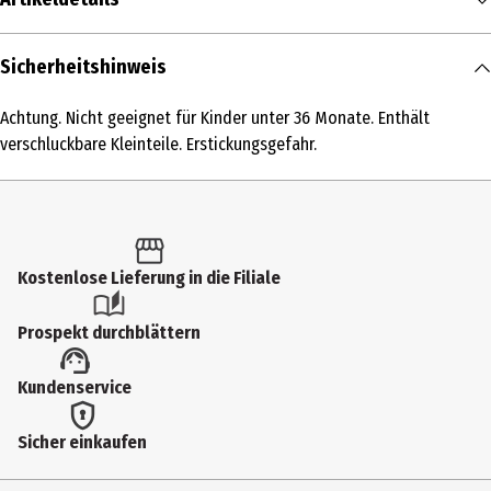
Inhalt
Sicherheitshinweis
1 Stk.
Achtung. Nicht geeignet für Kinder unter 36 Monate. Enthält
Produkttyp
verschluckbare Kleinteile. Erstickungsgefahr.
Modellkästen
Altersempfehlung ab
7 Jahre
Kostenlose Lieferung in die Filiale
Artikelnummer des Herstellers
42688
Prospekt durchblättern
Hersteller
Kundenservice
Lego GmbH
Herstelleradresse
Sicher einkaufen
CityQuartier DomAquarée Karl-Liebknecht-Str. 5 10178 Berlin