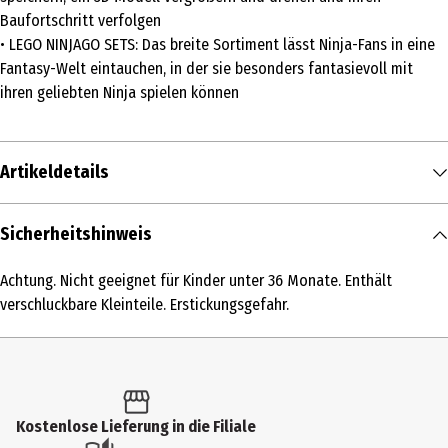
Baufortschritt verfolgen
• LEGO NINJAGO SETS: Das breite Sortiment lässt Ninja-Fans in eine
Fantasy-Welt eintauchen, in der sie besonders fantasievoll mit
ihren geliebten Ninja spielen können
Artikeldetails
Inhalt
Sicherheitshinweis
1 Stk.
Achtung. Nicht geeignet für Kinder unter 36 Monate. Enthält
Produkttyp
verschluckbare Kleinteile. Erstickungsgefahr.
Modellkästen
Altersempfehlung ab
9 Jahre
Kostenlose Lieferung in die Filiale
Artikelnummer des Herstellers