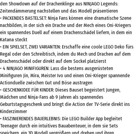
den Showdown auf der Drachenklinge aus NINJAGO Legends:
Zeitendämmerung nachstellen und das Modell präsentieren
• PACKENDES BASTELSET: Ninja Fans können eine dramatische Szene
nachbilden, in der sich ein Drache und der Mech eines Oni-Kriegers
ein spannendes Duell auf einem Drachenschädel liefern, in dem ein
Katana steckt
• EIN SPIELSET, ZWEI VARIANTEN: Erschaffe eine coole LEGO Deko fürs
Regal oder den Schreibtisch, indem du Mech und Drachen auf dem
Drachenschädel oder direkt auf dem Sockel platzierst
• 4 NINJAGO MINIFIGUREN: Lass die bestens ausgerüsteten
Minifiguren Jin, Mira, Meister Ivo und einen Oni-Krieger spannende
Actionduelle zwischen Gut und Böse austragen
• GESCHENKIDEE FÜR KINDER: Dieses Bauset begeistert Jungen,
Mädchen und Ninja-Fans ab 9 Jahren als spannendes
Geburtstagsgeschenk und bringt die Action der TV-Serie direkt ins
Kinderzimmer
• FASZINIERENDES BAUERLEBNIS: Die LEGO Builder App begleitet
Teenager durch ein intuitives Bauabenteuer, in dem sie Sets
speichern, ein 3D Modell vergrößern und drehen und ihren