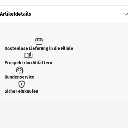
Artikeldetails
Inhalt
1 Stk.
Produkttyp
Kostenlose Lieferung in die Filiale
Mappen
Prospekt durchblättern
Lieferumfang
Kundenservice
40 Hüllen
Hersteller
Sicher einkaufen
LEITZ ACCO Brands GmbH&Co KG
Herstelleradresse
Siemensstraße 64 D-70469 Stuttgart Germany
Kontaktmöglichkeit