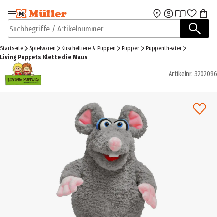
Zur Navigation
Zum Hauptinhalt
springen
springen
Suchbegriffe / Artikelnummer
Startseite
Spielwaren
Kuscheltiere & Puppen
Puppen
Puppentheater
Living Puppets Klette die Maus
Artikelnr.
3202096