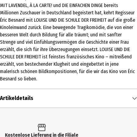
MIT LAVENDEL, À LA CARTE! und DIE EINFACHEN DINGE bereits
Millionen Zuschauer in Deutschland begeistert hat, kehrt Regisseur
Éric Besnard mit LOUISE UND DIE SCHULE DER FREIHEIT auf die große
Kinoleinwand zurück. Eine bewegende Tragikomödie, die von einer
besseren Welt durch Bildung für alle träumt; und mit sanfter
Strenge und viel Einfühlungsvermögen die Geschichte einer Frau
erzählt, die sich für ihre Überzeugungen einsetzt. LOUISE UND DIE
SCHULE DER FREIHEIT ist feinstes französisches Kino – mitreißend
erzählt, von bestechender Klugheit und eingebettet in jene
malerisch schönen Bildkompositionen, für die wir das Kino von Éric
Besnard so lieben.
Artikeldetails
Inhalt
1 Stk.
Altersfreigabe
Kostenlose Lieferung in die Filiale