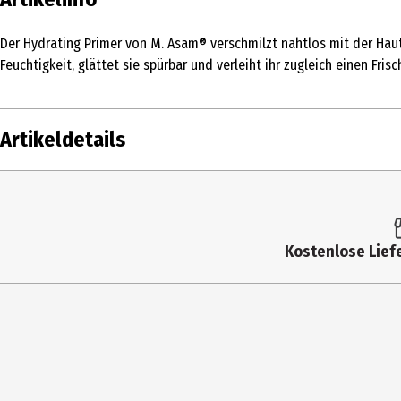
Der Hydrating Primer von M. Asam® verschmilzt nahtlos mit der Haut
Feuchtigkeit, glättet sie spürbar und verleiht ihr zugleich einen Fr
Artikeldetails
Inhalt
20 ml
Produkttyp
Primer
Kostenlose Liefe
Hauttyp
Mischhaut|trockene Haut|normale Haut
Produktart
Grundierung
Einsatzbereich
Gesicht
Deckkraft
leicht