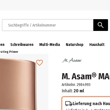
Zur Navigation springen
Zum Hauptinhalt springen
Suchbegriffe / Artikelnummer
ren
Schreibwaren
Multi-Media
Naturshop
Haushalt
rating Primer
M. Asam® MAG
Artikelnr.
2984993
Inhalt:
20 ml
Lieferung nach Ha