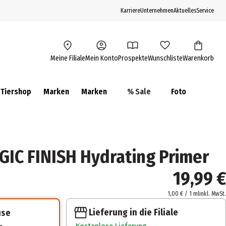
Karriere
Unternehmen
Aktuelles
Service
Meine Filiale
Mein Konto
Prospekte
Wunschliste
Warenkorb
Tiershop
Marken
Marken
% Sale
Foto
IC FINISH Hydrating Primer
19,99 €
1,00 € / 1 ml
inkl. MwSt.
Lieferung in die Filiale
use