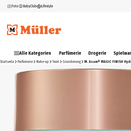
Foto
BabyClub
Lifestyle
Alle Kategorien
Parfümerie
Drogerie
Spielwa
Startseite
Parfümerie
Make-up
Teint
Grundierung
M. Asam® MAGIC FINISH Hyd