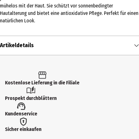
mühelos mit der Haut. Sie schützt vor sonnenbedingter
Hautalterung und bietet eine antioxidative Pflege. Perfekt für einen
natürlichen Look.
Artikeldetails
Inhalt
20 ml
Produkttyp
Kostenlose Lieferung in die Filiale
Makeup
Prospekt durchblättern
Hauttyp
Kundenservice
alle Hauttypen
Produktart
Sicher einkaufen
Grundierung