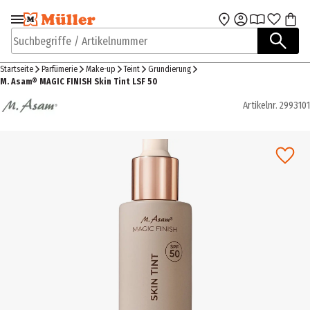
Zur Navigation
Zum Hauptinhalt
springen
springen
Suchbegriffe / Artikelnummer
Startseite
Parfümerie
Make-up
Teint
Grundierung
M. Asam® MAGIC FINISH Skin Tint LSF 50
Artikelnr.
2993101