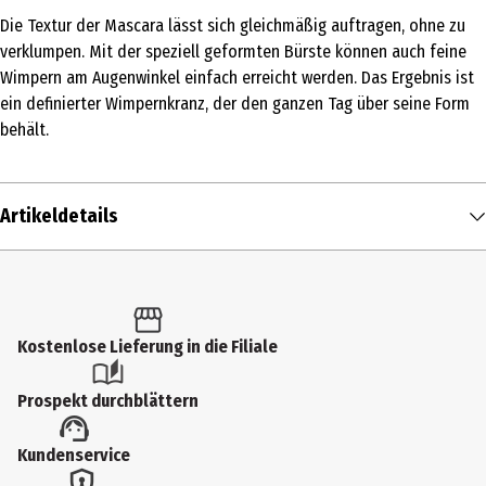
Die Textur der Mascara lässt sich gleichmäßig auftragen, ohne zu
verklumpen. Mit der speziell geformten Bürste können auch feine
Wimpern am Augenwinkel einfach erreicht werden. Das Ergebnis ist
ein definierter Wimpernkranz, der den ganzen Tag über seine Form
behält.
Artikeldetails
Inhalt
9 ml
Produkttyp
Kostenlose Lieferung in die Filiale
Wimperntusche
Prospekt durchblättern
Einsatzbereich
Kundenservice
Augen