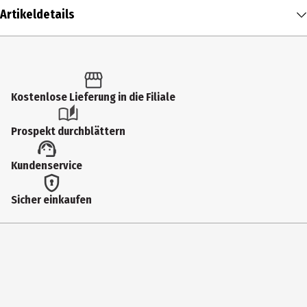
Artikeldetails
Inhalt
1 Stk.
Produkttyp
Kostenlose Lieferung in die Filiale
Küchenmesser
Prospekt durchblättern
Gewicht
Kundenservice
13.2 g
Höhe
Sicher einkaufen
12.5 cm
Materialdetails
Edelstahl
Hersteller
Bergner Europe S.L.