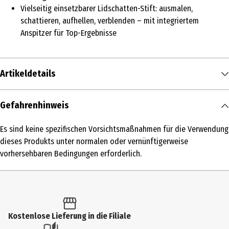
Vielseitig einsetzbarer Lidschatten-Stift: ausmalen,
schattieren, aufhellen, verblenden – mit integriertem
Anspitzer für Top-Ergebnisse
Artikeldetails
Inhalt
Gefahrenhinweis
1.4 g
Es sind keine spezifischen Vorsichtsmaßnahmen für die Verwendung
Produkttyp
dieses Produkts unter normalen oder vernünftigerweise
Lidschatten
vorhersehbaren Bedingungen erforderlich.
Einsatzbereich
Augen
Deckkraft
Kostenlose Lieferung in die Filiale
hoch