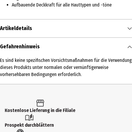
Aufbauende Deckkraft für alle Hauttypen und -töne
Artikeldetails
Inhalt
Gefahrenhinweis
30 ml
Es sind keine spezifischen Vorsichtsmaßnahmen für die Verwendung
Produkttyp
dieses Produkts unter normalen oder vernünftigerweise
Fixing
vorhersehbaren Bedingungen erforderlich.
Produktart
Grundierung
Einsatzbereich
Kostenlose Lieferung in die Filiale
Gesicht
Farbnummer
Prospekt durchblättern