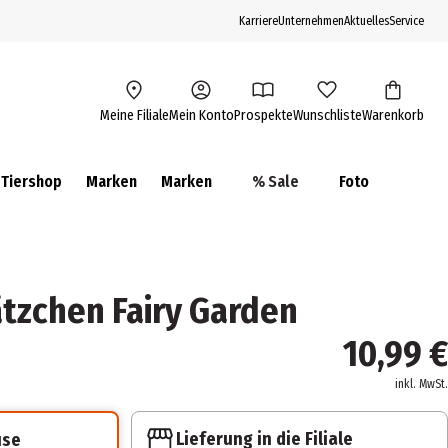
Karriere
Unternehmen
Aktuelles
Service
Meine Filiale
Mein Konto
Prospekte
Wunschliste
Warenkorb
Tiershop
Marken
Marken
% Sale
Foto
tzchen Fairy Garden
10,99 €
inkl. MwSt.
Lieferung in die Filiale
use