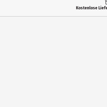
Produkttyp
Kostenlose Liefe
Farbe
Materialdetails
Hersteller
Herstelleradresse
Kontaktmöglichkeit