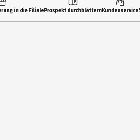
Esslätzchen
rung in die Filiale
Prospekt durchblättern
Kundenservice
Fairy Garden
Silikon
Mepal B.V.
Aalsvoort 101, NL-7241 MB Lochem
info@mepal.com