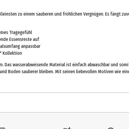
leinsten zu einem sauberen und fröhlichen Vergnügen. Es fängt zuve
ehmes Tragegefühl
ende Essensreste auf
 Halsumfang anpassbar
" Kollektion
dern. Das wasserabweisende Material ist einfach abwaschbar und somi
 und Boden sauberer bleiben. Mit seinen liebevollen Motiven wie ei
1 Stk.