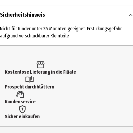
Inhalt
Sicherheitshinweis
1 Stk.
Nicht für Kinder unter 36 Monaten geeignet. Erstickungsgefahr
Produkttyp
aufgrund verschluckbarer Kleinteile
Kleinspielzeug
Altersempfehlung ab
8 Jahre
Kostenlose Lieferung in die Filiale
Artikelnummer des Herstellers
546801-X2EU
Prospekt durchblättern
Besonderheiten
Kundenservice
Achtung: diesen Artikel gibt es in verschiedenen Ausführungen. Sie
erhalten nur 1 Artikel (zufällige Auswahl im Lager). Eine Vorauswahl
Sicher einkaufen
ist nicht möglich.
Hersteller