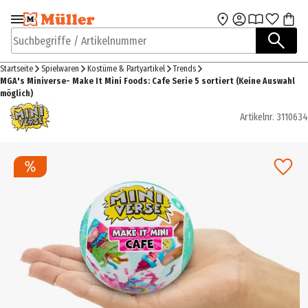
Zur Navigation
Zum Hauptinhalt
springen
springen
Suchbegriffe / Artikelnummer
Startseite
Spielwaren
Kostüme & Partyartikel
Trends
MGA's Miniverse- Make It Mini Foods: Cafe Serie 5 sortiert (Keine Auswahl
möglich)
Artikelnr.
3110634