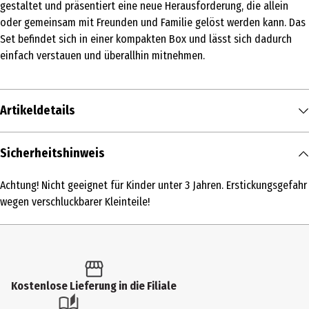
gestaltet und präsentiert eine neue Herausforderung, die allein
oder gemeinsam mit Freunden und Familie gelöst werden kann. Das
Set befindet sich in einer kompakten Box und lässt sich dadurch
einfach verstauen und überallhin mitnehmen.
Artikeldetails
Inhalt
Sicherheitshinweis
1 Stk.
Achtung! Nicht geeignet für Kinder unter 3 Jahren. Erstickungsgefahr
Produkttyp
wegen verschluckbarer Kleinteile!
Quiz
Altersempfehlung ab
6 Jahre
Kostenlose Lieferung in die Filiale
Artikelnummer des Herstellers