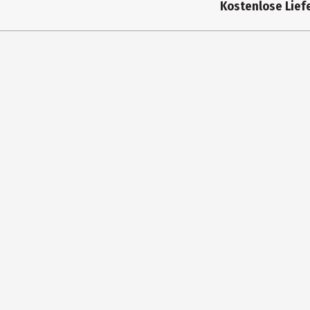
Kostenlose Liefe
Altersempfehlung ab
Artikelnummer des Herstellers
Zielgruppe
Hersteller
Herstelleradresse
Kontaktmöglichkeit