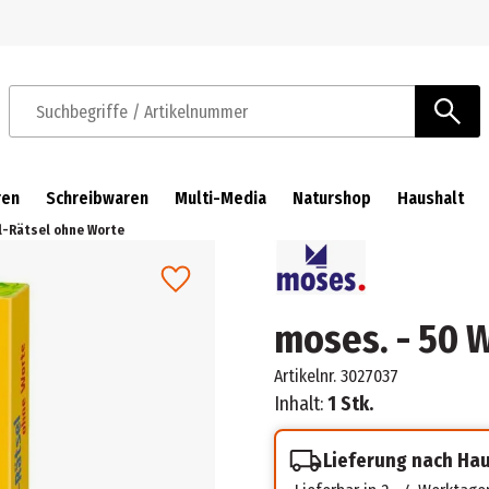
Zur Navigation springen
Zum Hauptinhalt springen
Suchbegriffe / Artikelnummer
ren
Schreibwaren
Multi-Media
Naturshop
Haushalt
l-Rätsel ohne Worte
moses. - 50 
Artikelnr.
3027037
Inhalt:
1 Stk.
Lieferung nach Ha