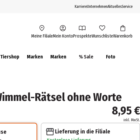
Karriere
Unternehmen
Aktuelles
Service
Meine Filiale
Mein Konto
Prospekte
Wunschliste
Warenkorb
Tiershop
Marken
Marken
% Sale
Foto
Wimmel-Rätsel ohne Worte
8,95 €
inkl. MwSt.
Lieferung in die Filiale
use