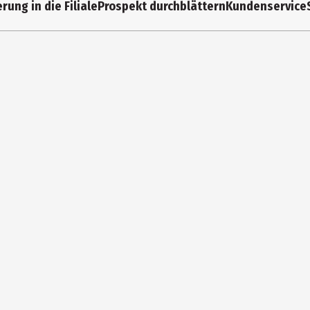
rung in die Filiale
Prospekt durchblättern
Kundenservice
5 Jahre
30258
Kindergartenkinder|Grundschüler
Moses Verlag GmbH
Arnoldstr. 13d 47906 Kempen
https://www.moses-verlag.de/