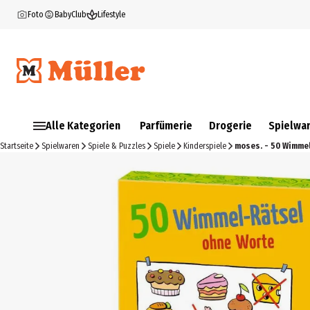
Foto
BabyClub
Lifestyle
Alle Kategorien
Parfümerie
Drogerie
Spielwa
Startseite
Spielwaren
Spiele & Puzzles
Spiele
Kinderspiele
moses. - 50 Wimme