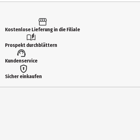
Produkttyp
Leggings
Kostenlose Lieferung in die Filiale
DEN
60
Prospekt durchblättern
Größenspanne
Kundenservice
38-40
Farbe
Sicher einkaufen
schwarz
Materialdetails
90% Polyamid, 10% Elasthan
Muster
Nein
Pflegehinweis