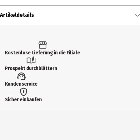
Artikeldetails
Inhalt
1 Stk.
Produkttyp
Kostenlose Lieferung in die Filiale
Smartwatch
Prospekt durchblättern
Lieferumfang
Kundenservice
Smartring, Ladeetui (mit integriertem Akku), USB-Ladekabel (für
das Ladeetui)
Sicher einkaufen
Modellnummer
MU-SR-B11
Breite
6.4 mm