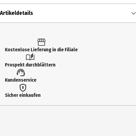
Artikeldetails
Inhalt
1 Stk.
Altersfreigabe
Kostenlose Lieferung in die Filiale
FSK 16
Prospekt durchblättern
Produkttyp
Kundenservice
Multimedia
Bildformat
Sicher einkaufen
2351|Widescreen
Anzahl Bonusdiscs
0
Zusatzinfos / Bonusmaterial beim Film dabei