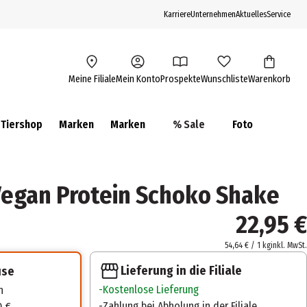
Karriere
Unternehmen
Aktuelles
Service
Meine Filiale
Mein Konto
Prospekte
Wunschliste
Warenkorb
Tiershop
Marken
Marken
% Sale
Foto
egan Protein Schoko Shake
22,95 €
54,64 € / 1 kg
inkl. MwSt.
Lieferung in die Filiale
use
Kostenlose Lieferung
n
Zahlung bei Abholung in der Filiale
0 €