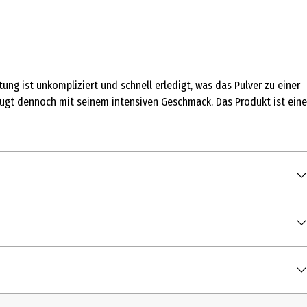
ng ist unkompliziert und schnell erledigt, was das Pulver zu einer
ugt dennoch mit seinem intensiven Geschmack. Das Produkt ist eine
0 g
 Verdickungsmittel (Guarkernmehl), Salz, Vitamin C, Rapsöl,
3 kcal / 1.577 kJ