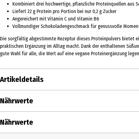
Kombiniert drei hochwertige, pflanzliche Proteinquellen aus S
Liefert 22 g Protein pro Portion bei nur 0,2 g Zucker
Angereichert mit Vitamin C und Vitamin B6
Vollmundiger Schokoladengeschmack für genussvolle Momen
Die sorgfältig abgestimmte Rezeptur dieses Proteinpulvers bietet ei
praktischen Ergänzung im Alltag macht. Dank der enthaltenen Süßu
gute Wahl für alle, die Wert auf eine vegane Proteinergänzung legen
Artikeldetails
Inhalt
420 g
Nährwerte
Produkttyp
Pulver & Shakes
Nährwerte je
Nährwerte
Zutaten
Zutaten: 50% SOJAproteinisolat, 24% Erbse
Süßungsmittel (Acesulfam K, Sucralose), V
Brennwert