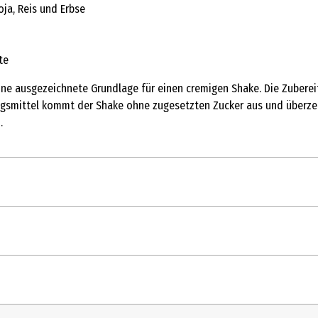
oja, Reis und Erbse
te
ne ausgezeichnete Grundlage für einen cremigen Shake. Die Zubereitu
ngsmittel kommt der Shake ohne zugesetzten Zucker aus und überze
.
10
nproteinisolat, 10% Reisprotein, 9,4% fettarmes Kakaopulver, Aroma,
itamin B6. Kann Spuren von MILCH und EI enthalten.
37