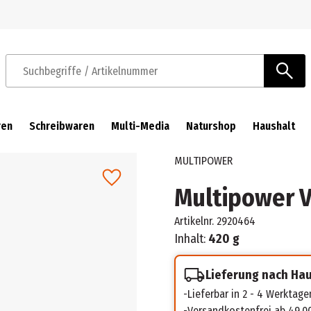
Zur Navigation springen
Zum Hauptinhalt springen
Suchbegriffe / Artikelnummer
ren
Schreibwaren
Multi-Media
Naturshop
Haushalt
MULTIPOWER
Multipower V
Artikelnr.
2920464
Inhalt:
420 g
Lieferung nach Ha
Lieferbar in 2 - 4 Werktage
Versandkostenfrei ab 49,0