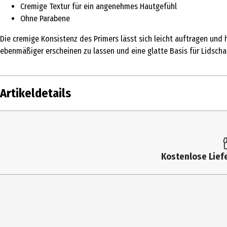
Cremige Textur für ein angenehmes Hautgefühl
Ohne Parabene
Die cremige Konsistenz des Primers lässt sich leicht auftragen und 
ebenmäßiger erscheinen zu lassen und eine glatte Basis für Lidscha
Artikeldetails
Inhalt
4 
Produkttyp
Co
Kostenlose Liefe
Produktart
Ko
Einsatzbereich
Ge
Inhaltsstoffe
Se
Konsistenz
C