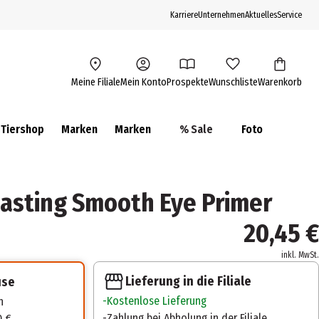
Karriere
Unternehmen
Aktuelles
Service
Meine Filiale
Mein Konto
Prospekte
Wunschliste
Warenkorb
Tiershop
Marken
Marken
% Sale
Foto
asting Smooth Eye Primer
20,45 €
inkl. MwSt.
Lieferung in die Filiale
use
Kostenlose Lieferung
n
Zahlung bei Abholung in der Filiale
0 €