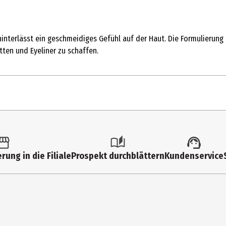
hinterlässt ein geschmeidiges Gefühl auf der Haut. Die Formulierung
tten und Eyeliner zu schaffen.
ml
ncealer
rung in die Filiale
Prospekt durchblättern
Kundenservice
rrektur & Concealer
sicht
sam Extrakt Glätten und Füllen
reme