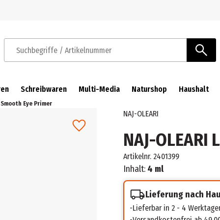
Zur Navigation springen
Zum Hauptinhalt springen
Suchbegriffe / Artikelnummer
ren
Schreibwaren
Multi-Media
Naturshop
Haushalt
 Smooth Eye Primer
NAJ-OLEARI
NAJ-OLEARI L
Artikelnr.
2401399
Inhalt:
4 ml
Lieferung nach Ha
Lieferbar in 2 - 4 Werktage
Versandkostenfrei ab 49,0