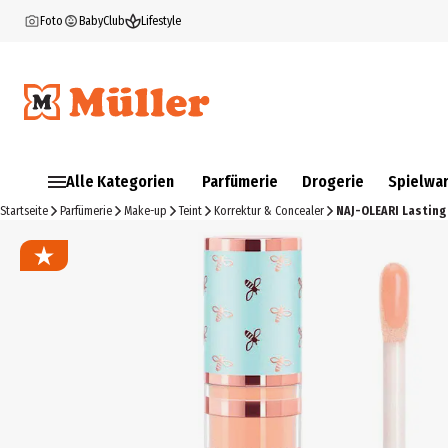
Foto
BabyClub
Lifestyle
Alle Kategorien
Parfümerie
Drogerie
Spielwa
Startseite
Parfümerie
Make-up
Teint
Korrektur & Concealer
NAJ-OLEARI Lasting