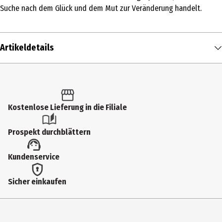
Suche nach dem Glück und dem Mut zur Veränderung handelt.
Artikeldetails
Inhalt
1 Stk.
Produkttyp
Kostenlose Lieferung in die Filiale
Romane & Erzählungen
Prospekt durchblättern
Auflage
Kundenservice
3. Auflage
Autor
Sicher einkaufen
Norie Clarke
Genre