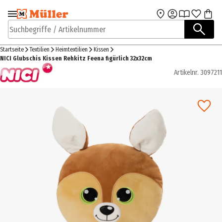
Zur Navigation
Zum Hauptinhalt
springen
springen
Suchbegriffe / Artikelnummer
Startseite
Textilien
Heimtextilien
Kissen
NICI Glubschis Kissen Rehkitz Feena figürlich 32x32cm
Artikelnr.
3097211