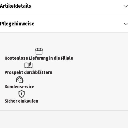
Artikeldetails
Inhalt
Pflegehinweise
1 Stk.
Produkttyp
Kissen
Kostenlose Lieferung in die Filiale
Breite
32 cm
Prospekt durchblättern
Farbe
Kundenservice
Braun
Höhe
Sicher einkaufen
32 cm
Materialdetails
Polyester