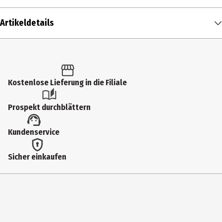
Artikeldetails
Inhalt
2.7 g
Produkttyp
Kostenlose Lieferung in die Filiale
Lippenfarbe
Prospekt durchblättern
Einsatzbereich
Kundenservice
Lippen
Deckkraft
Sicher einkaufen
mittel
Farbnummer
Pink Sheer
Farbe