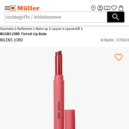
Zur Navigation
Zum Hauptinhalt
springen
springen
Suchbegriffe / Artikelnummer
Startseite
Parfümerie
Make-up
Lippen
Lippenstift
NILENS JORD Tinted Lip Balm
NILENS JORD
Artikelnr.
3176813