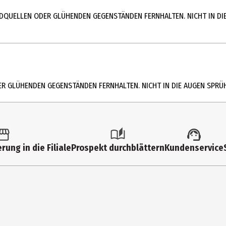
DQUELLEN ODER GLÜHENDEN GEGENSTÄNDEN FERNHALTEN. NICHT IN DI
TER / EAU • PARFUM / FRAGRANCE • TETRAMETHYL ACETYLOCTAHYDRONAP
LYMER • BENZYL ALCOHOL • HYDROXYCITRONELLAL • GERANYL ACETATE
IPERIDINOL) CITRATE • CARVONE • POGOSTEMON CABLIN OIL • CITRUS
R GLÜHENDEN GEGENSTÄNDEN FERNHALTEN. NICHT IN DIE AUGEN SPRÜ
aar und Körper sprühen, für mehr Intensität und Frische zwischendur
AMMEN, ZÜNDQUELLEN ODER GLÜHENDEN GEGENSTÄNDEN FERNHALTEN. N
rung in die Filiale
Prospekt durchblättern
Kundenservice