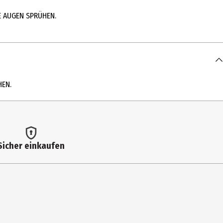
E AUGEN SPRÜHEN.
HTHALENES • VANILLIN • BENZYL SALICYLATE • LINALOOL •
 • LINALYL ACETATE • AMINOMETHYL PROPANOL • ALCOHOL •
 AURANTIUM PEEL OIL • LIMONENE • GERANIOL • ROSE KETONES
HEN.
ch erneut auftragen.
ICHT IN DIE AUGEN SPRÜHEN.
Sicher einkaufen