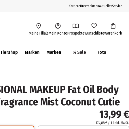
Karriere
Unternehmen
Aktuelles
Service
Meine Filiale
Mein Konto
Prospekte
Wunschliste
Warenkorb
Tiershop
Marken
Marken
% Sale
Foto
IONAL MAKEUP Fat Oil Body
Fragrance Mist Coconut Cutie
13,99 €
174,88 € / 1 l
inkl. MwSt.