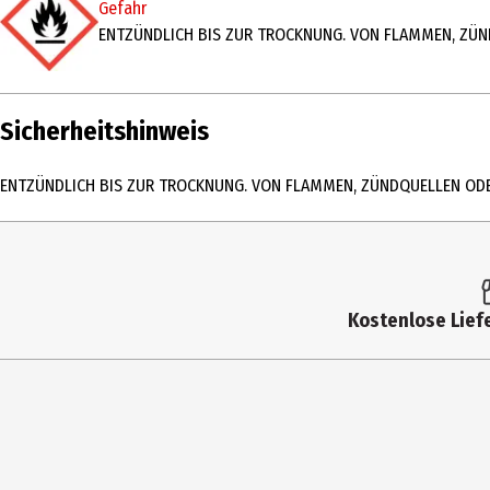
Gefahr
Produktart
Grundierung
ENTZÜNDLICH BIS ZUR TROCKNUNG. VON FLAMMEN, ZÜN
Einsatzbereich
Gesicht
Inhaltsstoffe
INGREDIENTS: ALCOHOL DENAT. • AQUA / WA
ACRYLATES/C10-30 ALKYL ACRYLATE CROSSPO
Sicherheitshinweis
BENZALDEHYDE • TRIS(TETRAMETHYLHYDROXYP
ENTZÜNDLICH BIS ZUR TROCKNUNG. VON FLAMMEN, ZÜNDQUELLEN ODE
Anwendungshinweis
Gleichmäßig aus geringer Entfernung auf H
Lagerhinweis
Kühl und trocken lagern.
Nutzungshinweis
ENTZÜNDLICH BIS ZUR TROCKNUNG. VON FL
Kostenlose Liefe
Zielgruppe
Unisex
Hersteller
NYX PROFESSIONAL MAKEUP
Herstelleradresse
TSA 75000 93584 ST OUEN CEDEX FR
Kontaktmöglichkeit
fragen@loreal-group.com