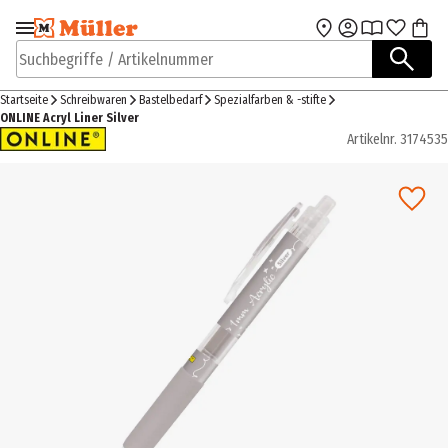
Zur Navigation
Zum Hauptinhalt
springen
springen
Suchbegriffe / Artikelnummer
Startseite
Schreibwaren
Bastelbedarf
Spezialfarben & -stifte
ONLINE Acryl Liner Silver
Artikelnr.
3174535