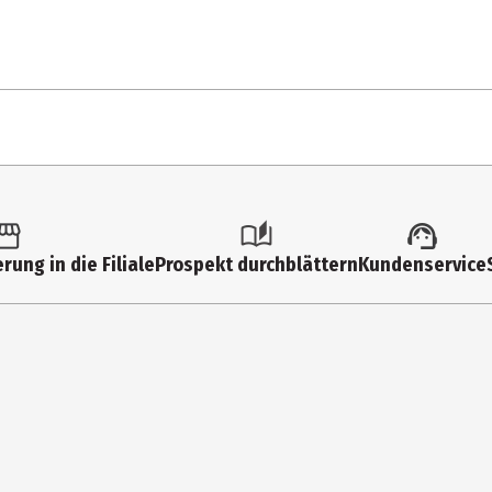
1 Stk.
Mappen
rung in die Filiale
Prospekt durchblättern
Kundenservice
ONLINE Schreibgeräte GmbH
Moosweg 8, 92318 Neumarkt
info@online-pen.de