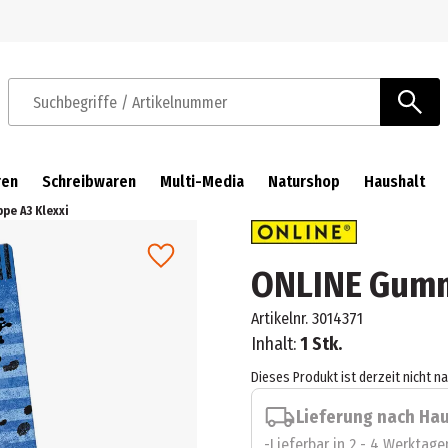
Zur Navigation springen
Zum Hauptinhalt springen
Suchbegriffe / Artikelnummer
ren
Schreibwaren
Multi-Media
Naturshop
Haushalt
e A3 Klexxi
ONLINE Gumm
Artikelnr.
3014371
Inhalt:
1 Stk.
Dieses Produkt ist derzeit nicht n
Lieferung nach Ha
Lieferbar in 2 - 4 Werktage