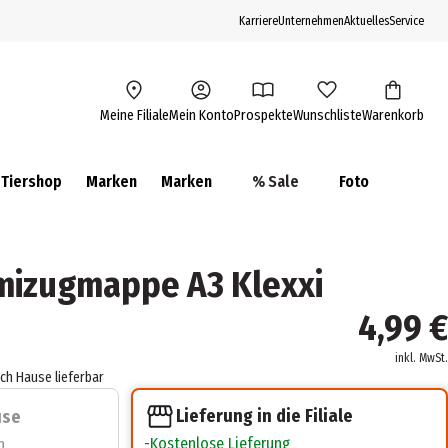
Karriere
Unternehmen
Aktuelles
Service
Meine Filiale
Mein Konto
Prospekte
Wunschliste
Warenkorb
Tiershop
Marken
Marken
% Sale
Foto
izugmappe A3 Klexxi
4,99 €
inkl. MwSt.
ach Hause lieferbar
Lieferung in die Filiale
use
Kostenlose Lieferung
n