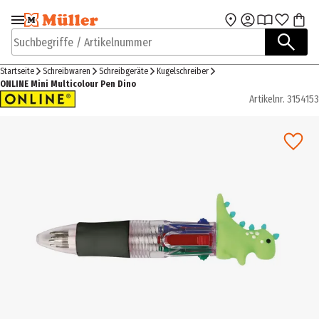
Zur Navigation
Zum Hauptinhalt
springen
springen
Suchbegriffe / Artikelnummer
Startseite
Schreibwaren
Schreibgeräte
Kugelschreiber
ONLINE Mini Multicolour Pen Dino
Artikelnr.
3154153