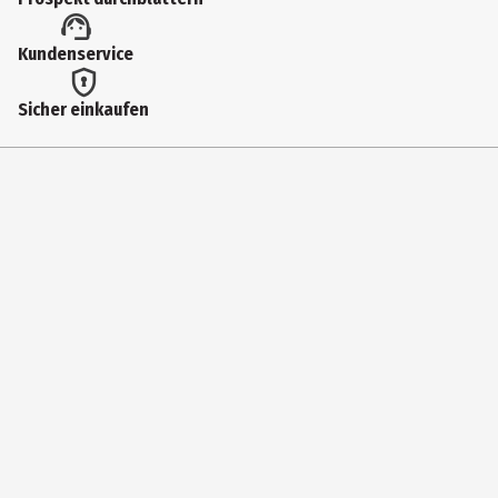
benutzen. Zur Vermeidung übermäßigen Verschluckens
Zähneputzen nur unter Aufsicht. Bei zusätzlicher Aufnahme von
Kundenservice
Fluorid den Zahnarzt oder Arzt befragen. Enthält Natriumfluorid
(1450 ppm Fluorid).
Sicher einkaufen
Hersteller
Procter & Gamble
Herstelleradresse
65823 Schwalbach/Ts., Germany
Kontaktmöglichkeit
https://www.oralb.de/de-de