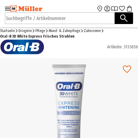
Zur Navigation
Zum Hauptinhalt
springen
springen
Suchbegriffe / Artikelnummer
Startseite
Drogerie
Pflege
Mund- & Zahnpflege
Zahncreme
Oral-B 3D White Express Frisches Strahlen
Artikelnr.
3133656