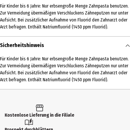
Für Kinder bis 6 Jahre: Nur erbsengroße Menge Zahnpasta benutzen.
Produkttyp
Zur Vermeidung übermäßigen Verschluckens Zähneputzen nur unter
Zahncreme
Aufsicht. Bei zusätzlicher Aufnahme von Fluorid den Zahnarzt oder
Arzt befragen. Enthält Natriumfluorid (1450 ppm Fluorid).
Inhaltsstoffe
Ingredients: Glycerin, Hydrated Silica, Sodium
Sicherheitshinweis
Hexametaphosphate, Aqua, PEG-6, Aroma, Trisodium Phosphate,
Sodium Lauryl Sulfate, Cocamidopropyl Betaine, Sodium
Für Kinder bis 6 Jahre: Nur erbsengroße Menge Zahnpasta benutzen.
Saccharin, Sodium Fluoride, PVP, Xanthan Gum, Carrageenan,
Zur Vermeidung übermäßigen Verschluckens Zähneputzen nur unter
Sodium Chloride, Sucralose, Sodium Benzoate, Sodium Hydroxide,
Aufsicht. Bei zusätzlicher Aufnahme von Fluorid den Zahnarzt oder
CI 74160, Citric Acid, Sodium Citrate, Potassium Sorbate, Menthol,
Arzt befragen. Enthält Natriumfluorid (1450 ppm Fluorid).
Mentha Viridis Leaf Oil, Limonene, Eucalyptus Globulus Oil,
Carvone, Anethole
Produkteigenschaft
aufhellend
Kostenlose Lieferung in die Filiale
Nutzungshinweis
Für Kinder bis 6 Jahre: Nur erbsengroße Menge Zahnpasta
Prospekt durchblättern