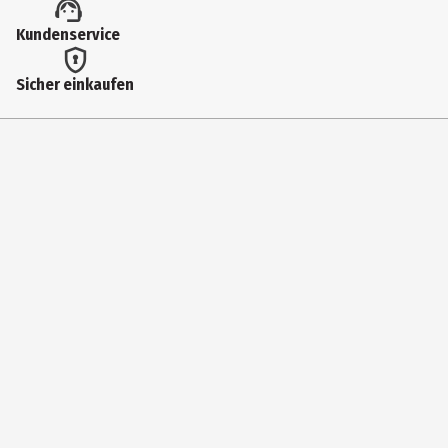
Inhaltsstoffe
Kundenservice
-
Hersteller
Sicher einkaufen
Procter & Gamble GmbH
Herstelleradresse
Sulzbacher Str. 40, 65823 Schwalbach a. Ts., Deutschland.
Kontaktmöglichkeit
https://www.oralb.de/de-de