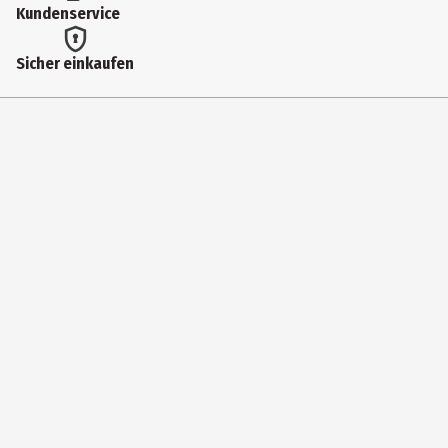
Kundenservice
90
Linienart
Sicher einkaufen
kariert
Lieferumfang
3 Collegeblöcke