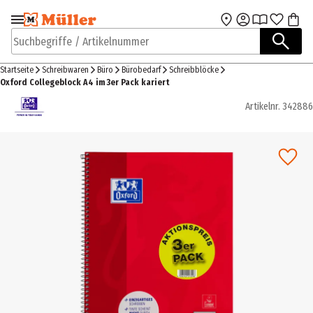
Zur Navigation
Zum Hauptinhalt
springen
springen
Suchbegriffe / Artikelnummer
Startseite
Schreibwaren
Büro
Bürobedarf
Schreibblöcke
Oxford Collegeblock A4 im 3er Pack kariert
Artikelnr.
342886