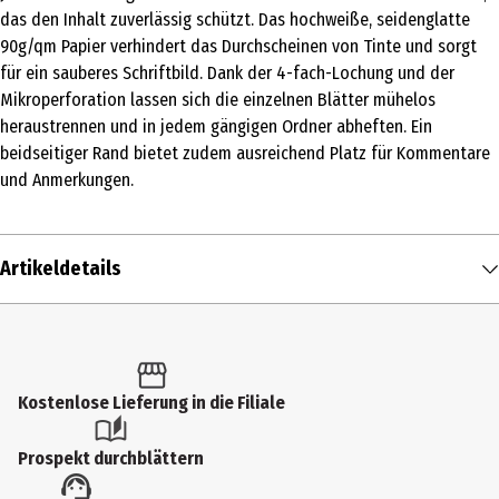
das den Inhalt zuverlässig schützt. Das hochweiße, seidenglatte
90g/qm Papier verhindert das Durchscheinen von Tinte und sorgt
für ein sauberes Schriftbild. Dank der 4-fach-Lochung und der
Mikroperforation lassen sich die einzelnen Blätter mühelos
heraustrennen und in jedem gängigen Ordner abheften. Ein
beidseitiger Rand bietet zudem ausreichend Platz für Kommentare
und Anmerkungen.
Artikeldetails
Inhalt
3 Stk.
Produkttyp
Kostenlose Lieferung in die Filiale
Schreibblöcke
Prospekt durchblättern
Grammatur in g/m2