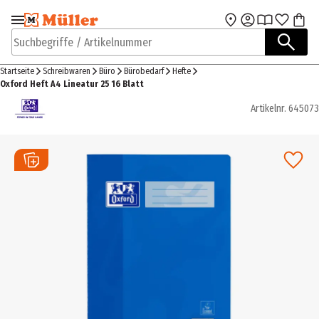
Zur Navigation
Zum Hauptinhalt
springen
springen
Suchbegriffe / Artikelnummer
Startseite
Schreibwaren
Büro
Bürobedarf
Hefte
Oxford Heft A4 Lineatur 25 16 Blatt
Artikelnr.
645073