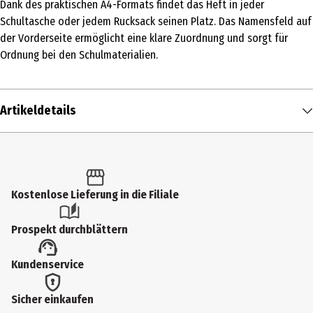
Dank des praktischen A4-Formats findet das Heft in jeder
Schultasche oder jedem Rucksack seinen Platz. Das Namensfeld auf
der Vorderseite ermöglicht eine klare Zuordnung und sorgt für
Ordnung bei den Schulmaterialien.
Artikeldetails
Inhalt
1 Stk.
Produkttyp
Kostenlose Lieferung in die Filiale
Hefte
Prospekt durchblättern
Blatt
Kundenservice
16
Grammatur in g/m2
Sicher einkaufen
90