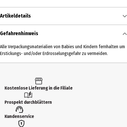
Artikeldetails
Inhalt
Gefahrenhinweis
174 Stk.
Alle Verpackungsmaterialien von Babies und Kindern fernhalten um
Produkttyp
Erstickungs- und/oder Erdrosselungsgefahr zu vermeiden.
Windeln
Gewicht
9 - 14 kg
Kostenlose Lieferung in die Filiale
diaperSize
4
Prospekt durchblättern
Inhaltsstoffe
Kundenservice
Petrolatum, Stearyl Alcohol, Paraffinum Liquidum, Aloe
Barbadensis Leaf Extract