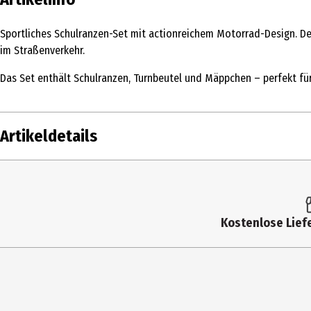
Sportliches Schulranzen-Set mit actionreichem Motorrad-Design. D
im Straßenverkehr.
Das Set enthält Schulranzen, Turnbeutel und Mäppchen – perfekt für
Artikeldetails
Inhalt
1 
Produkttyp
Sc
Kostenlose Liefe
Breite
3
Herkunftsland
Ch
Höhe
3