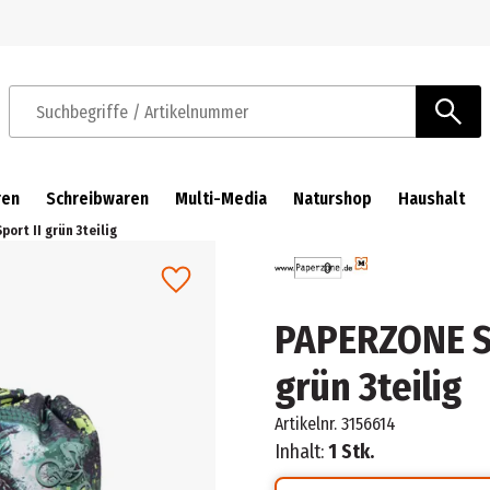
Zur Navigation springen
Zum Hauptinhalt springen
Suchbegriffe / Artikelnummer
ren
Schreibwaren
Multi-Media
Naturshop
Haushalt
ort II grün 3teilig
PAPERZONE Sc
grün 3teilig
Artikelnr.
3156614
Inhalt:
1 Stk.