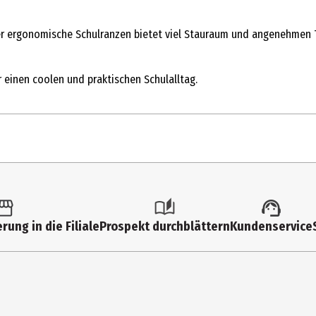
er ergonomische Schulranzen bietet viel Stauraum und angenehmen T
 einen coolen und praktischen Schulalltag.
Stk.
hulranzen
rung in die Filiale
Prospekt durchblättern
Kundenservice
0 cm
ina
7 cm