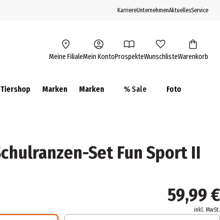
Karriere
Unternehmen
Aktuelles
Service
Meine Filiale
Mein Konto
Prospekte
Wunschliste
Warenkorb
Tiershop
Marken
Marken
% Sale
Foto
hulranzen-Set Fun Sport II
59,99 €
inkl. MwSt.